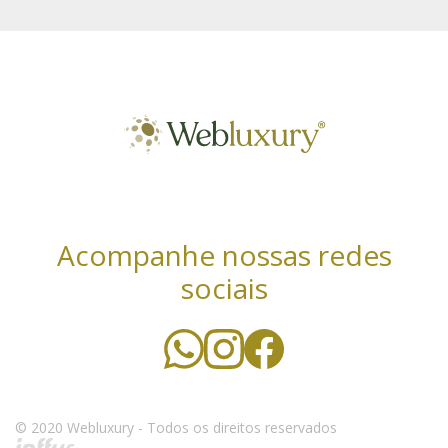
Acompanhe nossas redes
sociais
Utilizamos cookies essenciais e tecnologias
semelhantes de acordo com a nossa Política de
Privacidade e, ao continuar navegando, você concorda
com estas condições. Leia mais sobre nossa
política de
© 2020 Webluxury - Todos os direitos reservados
privacidade
.
CONCORDO