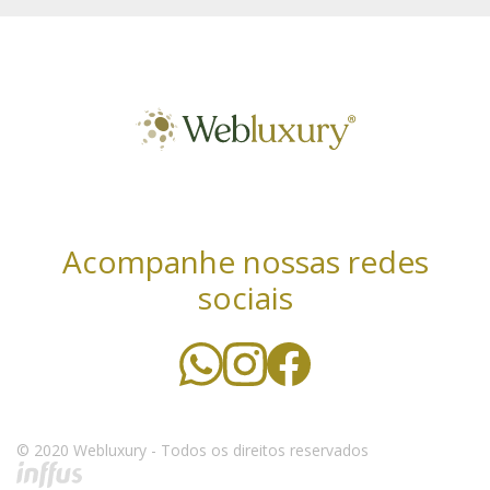
Acompanhe nossas redes
sociais
Utilizamos cookies essenciais e tecnologias
semelhantes de acordo com a nossa Política de
Privacidade e, ao continuar navegando, você concorda
com estas condições. Leia mais sobre nossa
política de
© 2020 Webluxury - Todos os direitos reservados
privacidade
.
CONCORDO